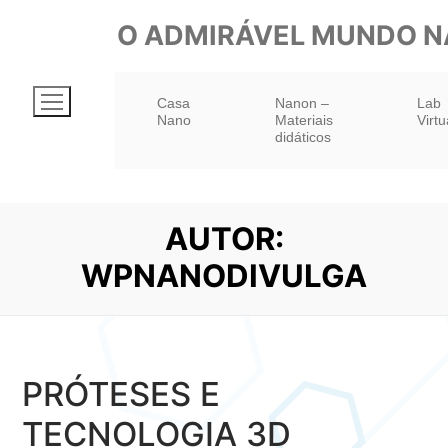
Pular
O ADMIRÁVEL MUNDO 
para
o
Casa
Nanon –
Lab
conteúdo
Nano
Materiais
Virtu
didáticos
AUTOR:
WPNANODIVULGA
PRÓTESES E
TECNOLOGIA 3D