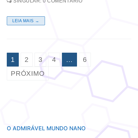
SINGULAR: 0 COMENTÁRIO
LEIA MAIS →
PAGINAÇÃO
1
2
3
4
…
6
DE
PRÓXIMO
POSTS
O ADMIRÁVEL MUNDO NANO