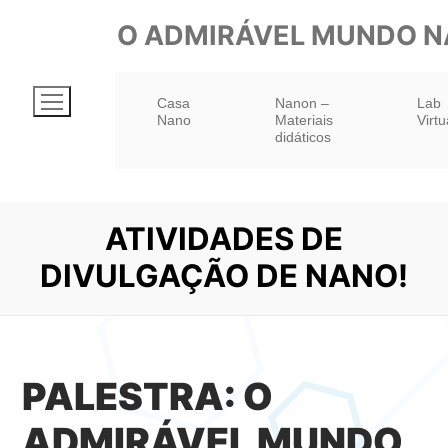
Pular
O ADMIRÁVEL MUNDO 
para
o
Casa
Nanon –
Lab
conteúdo
Nano
Materiais
Virtu
didáticos
ATIVIDADES DE
DIVULGAÇÃO DE NANO!
PALESTRA: O
ADMIRÁVEL MUNDO