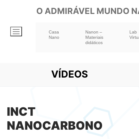
Pular
O ADMIRÁVEL MUNDO 
para
o
Casa
Nanon –
Lab
conteúdo
Nano
Materiais
Virtu
didáticos
VÍDEOS
INCT
NANOCARBONO