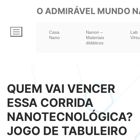
Pular
O ADMIRÁVEL MUNDO 
para
o
Casa
Nanon –
Lab
conteúdo
Nano
Materiais
Virtu
didáticos
QUEM VAI VENCER
ESSA CORRIDA
NANOTECNOLÓGICA?
JOGO DE TABULEIRO