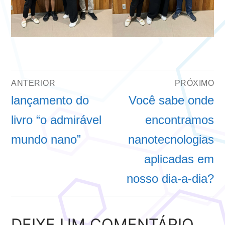
NAVEGAÇÃO
ANTERIOR
PRÓXIMO
DE
Post
Próximo
lançamento do
Você sabe onde
anterior:
post:
livro “o admirável
encontramos
POST
mundo nano”
nanotecnologias
aplicadas em
nosso dia-a-dia?
DEIXE UM COMENTÁRIO