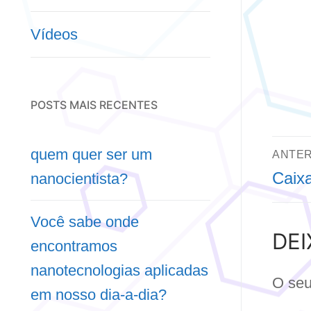
Vídeos
POSTS MAIS RECENTES
N
quem quer ser um
ANTER
Post
Caixa
nanocientista?
D
anteri
P
Você sabe onde
DE
encontramos
nanotecnologias aplicadas
O seu
em nosso dia-a-dia?