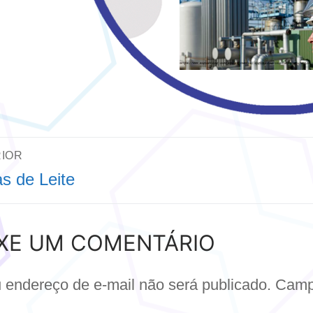
AVEGAÇÃO
IOR
s de Leite
E
or:
OST
IXE UM COMENTÁRIO
 endereço de e-mail não será publicado.
Camp