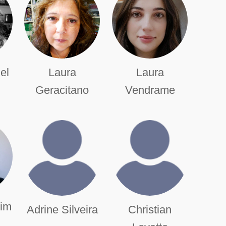
el
Laura
Laura
Geracitano
Vendrame
him
Adrine Silveira
Christian