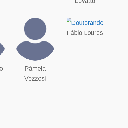
Lovatto
Fábio Loures
o
Pâmela
Vezzosi