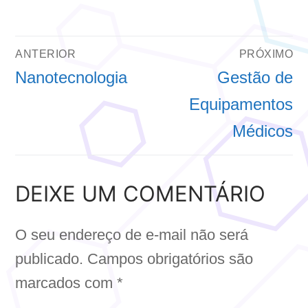
NAVEGAÇÃO
ANTERIOR
PRÓXIMO
DE
Post
Próximo
Nanotecnologia
Gestão de
anterior:
post:
Equipamentos
POST
Médicos
DEIXE UM COMENTÁRIO
O seu endereço de e-mail não será
publicado.
Campos obrigatórios são
marcados com
*