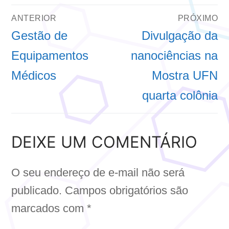
NAVEGAÇÃO
ANTERIOR
PRÓXIMO
DE
Post
Próximo
Gestão de
Divulgação da
anterior:
post:
Equipamentos
nanociências na
POST
Médicos
Mostra UFN
quarta colônia
DEIXE UM COMENTÁRIO
O seu endereço de e-mail não será
publicado.
Campos obrigatórios são
marcados com
*