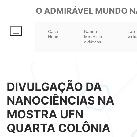
Pular
O ADMIRÁVEL MUNDO 
para
o
Casa
Nanon –
Lab
conteúdo
Nano
Materiais
Virtu
didáticos
DIVULGAÇÃO DA
NANOCIÊNCIAS NA
MOSTRA UFN
QUARTA COLÔNIA