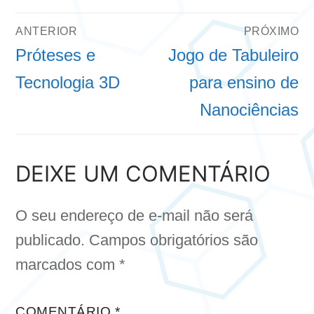
NAVEGAÇÃO
ANTERIOR
PRÓXIMO
DE
Post
Próximo
Próteses e
Jogo de Tabuleiro
anterior:
post:
Tecnologia 3D
para ensino de
POST
Nanociências
DEIXE UM COMENTÁRIO
O seu endereço de e-mail não será
publicado.
Campos obrigatórios são
marcados com
*
COMENTÁRIO
*