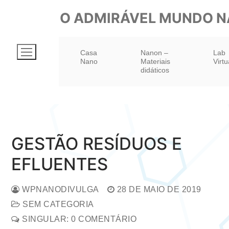
Pular
O ADMIRÁVEL MUNDO 
para
o
Casa
Nanon –
Lab
conteúdo
Nano
Materiais
Virtu
didáticos
GESTÃO RESÍDUOS E
EFLUENTES
WPNANODIVULGA
28 DE MAIO DE 2019
SEM CATEGORIA
SINGULAR: 0 COMENTÁRIO